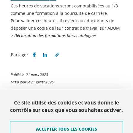
Ces heures de vacations seront comptabilisées au 1/3
comme une formation à la poursuite de carrière.
Pour valider ces heures, il revient aux doctorants de
déposer une copie de leur contrat de travail sur ADUM
>
Déclaration des formations hors catalogues
.
Partager sur Facebook
Partager sur LinkedIn
Partager
Publié le 21 mars 2023
Mis à jour le 21 juillet 2026
Ce site utilise des cookies et vous donne le
contrôle sur ceux que vous souhaitez activer.
École doctorale EEATS
Maison du doctorat Jean Kuntzmann
110 rue de la Chimie 38400 Saint-Martin-d'Hères
ACCEPTER TOUS LES COOKIES
France