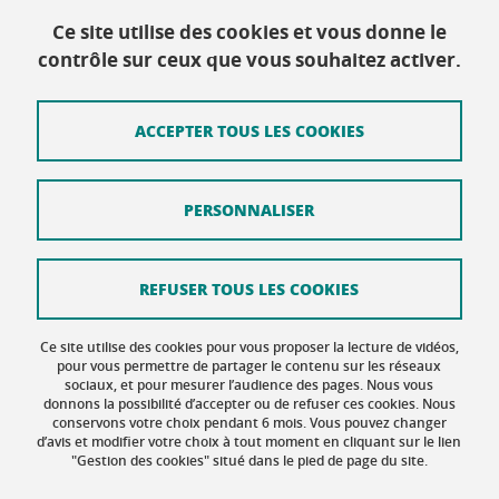
Ce site utilise des cookies et vous donne le
contrôle sur ceux que vous souhaitez activer.
École doctorale EEATS
Maison du doctorat Jean Kuntzmann
110 rue de la Chimie 38400 Saint-Martin-d'Hères
ACCEPTER TOUS LES COOKIES
France
ed-eeats@univ-grenoble-alpes.fr
PERSONNALISER
Contacts
Plan d'accès
REFUSER TOUS LES COOKIES
Mentions légales
Ce site utilise des cookies pour vous proposer la lecture de vidéos,
Données personnelles
pour vous permettre de partager le contenu sur les réseaux
sociaux, et pour mesurer l’audience des pages. Nous vous
donnons la possibilité d’accepter ou de refuser ces cookies. Nous
Crédits
conservons votre choix pendant 6 mois. Vous pouvez changer
d’avis et modifier votre choix à tout moment en cliquant sur le lien
Gestion des cookies
"Gestion des cookies" situé dans le pied de page du site.
Accessibilité : non conforme