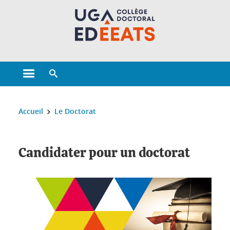
Gestion des cookies
Ouvrir le menu principal
Ouvrir le moteur de recherche
Vous êtes ici :
Accueil
Le Doctorat
Candidater pour un doctorat