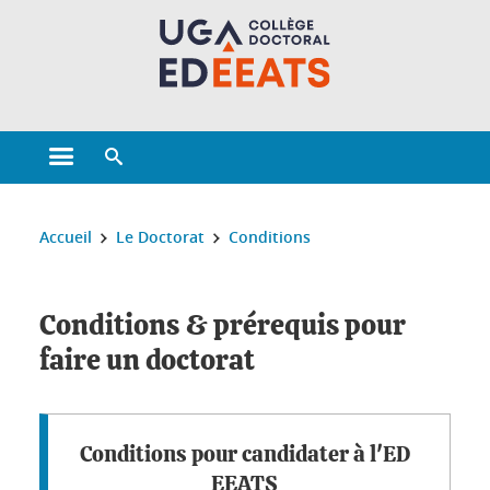
Gestion des cookies
Ouvrir le menu principal
Ouvrir le moteur de recherche
Vous êtes ici :
Accueil
Le Doctorat
Conditions
Conditions & prérequis pour
faire un doctorat
Conditions pour candidater à l'ED
EEATS