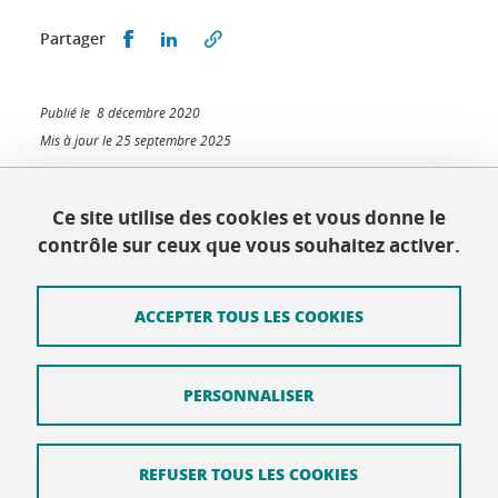
Partager sur Facebook
Partager sur LinkedIn
Partager
Publié le 8 décembre 2020
Mis à jour le 25 septembre 2025
Ce site utilise des cookies et vous donne le
contrôle sur ceux que vous souhaitez activer.
École doctorale EEATS
Maison du doctorat Jean Kuntzmann
110 rue de la Chimie 38400 Saint-Martin-d'Hères
ACCEPTER TOUS LES COOKIES
France
ed-eeats@univ-grenoble-alpes.fr
PERSONNALISER
Contacts
Plan d'accès
REFUSER TOUS LES COOKIES